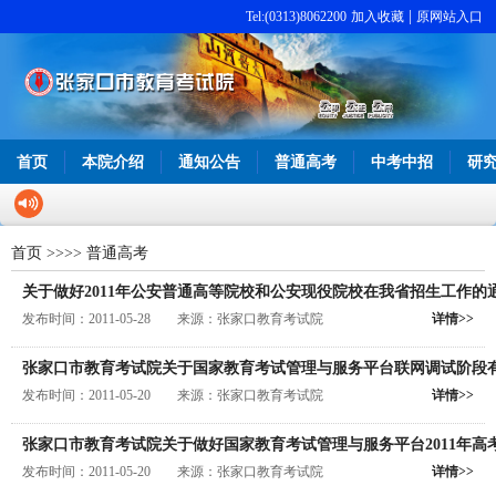
|
Tel:(0313)8062200
加入收藏
原网站入口
首页
本院介绍
通知公告
普通高考
中考中招
研
首页
>>
>>
普通高考
关于做好2011年公安普通高等院校和公安现役院校在我省招生工作的
发布时间：2011-05-28 来源：张家口教育考试院
详情>>
张家口市教育考试院关于国家教育考试管理与服务平台联网调试阶段
发布时间：2011-05-20 来源：张家口教育考试院
详情>>
张家口市教育考试院关于做好国家教育考试管理与服务平台2011年
发布时间：2011-05-20 来源：张家口教育考试院
详情>>