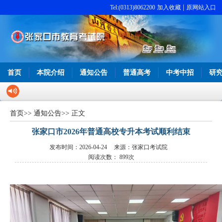
|
Tel:(0313)8062200
加入收藏
原网站入口
首页
本院介绍
通知公告
普通高考
中考中招
研
首页
>>
通知公告
>> 正文
张家口市2026年普通高校专升本考试顺利结束
发布时间：2026-04-24
来源：张家口考试院
阅读次数：
899次