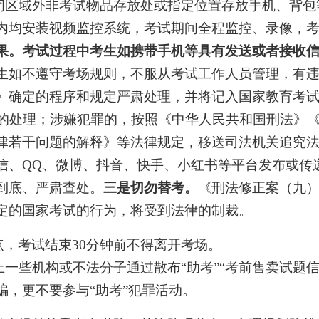
闭区域外非考试物品存放处或指定位置存放手机、背包
内均安装视频监控系统，考试期间全程监控、录像，
果。考试过程中考生如携带手机等具有发送或者接收
生如不遵守考场规则，不服从考试工作人员管理，有
》确定的程序和规定严肃处理，并将记入国家教育考
年的处理；涉嫌犯罪的，按照《中华人民共和国刑法》
律若干问题的解释》等法律规定，移送司法机关追究
信、
QQ、微博、抖音、快手、小红书等平台发布或传
到底、严肃查处。
三是切勿替考。
《刑法修正案（九
定的国家考试的行为，将受到法律的制裁。
考点，考试结束30分钟前不得离开考场。
上一些机构或不法分子通过散布
“助考”“考前售卖试题
骗，更不要参与“助考”犯罪活动。