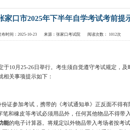
张家口市2025年下半年自学考试考前提
发布时间：2025-10-23
来源：张家口考试院
阅读次数：
1012次
定于
10月
25
-
26
日举行。
考生须自觉遵守考试规定，及
就相关事项提示如下：
民身份证参加考试，携带的《考试通知单》正反面不得
字迹签字笔和橡皮等考试必须用品外，任何其他物品不得带
功能
的电子计算器。
将规定以外物品带入考场者按考